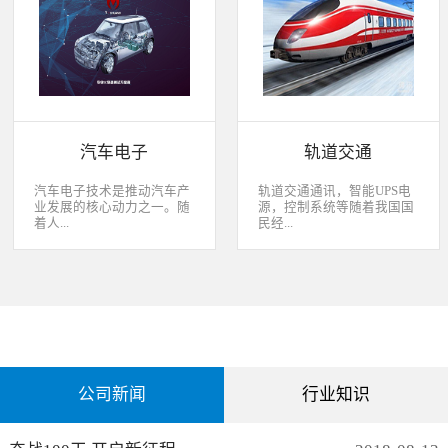
经过去，flash甚至大容量的
平板这些产品之外，我们看
EMMC也已经成为家用电器
到现在生活中的很多产品都
（如智能电视、机顶盒）的
也逐渐开始了智能化的趋
标配了。永创烧录器随着时
势。安卓系统走进了冰箱、
代的发展而发展，从空调行
彩电，心跳、体温显现在手
业的MCU自动烧录器到机顶
表上，VR的实现更是颠覆
盒/电视的EMMC处理方
了我们的视界。 如此种种繁
案，每一个行业的变革，都
杂炫幻的科技，要求烧录的
有永创人的鼎力配合。从稳
研发能够跟上新IC的支持速
汽车电子
轨道交通
定和效率上下功夫，兼容
度，能够与包括IC厂家和智
广、支持速度快，已经成为
能方案商有紧密的配合关
永创烧录器的品牌附加
系，随时掌握行业动态，更
汽车电子技术是推动汽车产
轨道交通通讯，智能UPS电
值。 家用电器的发展从标
新技术信息。永创烧录器从
业发展的核心动力之一。随
源，控制系统等随着我国国
清到高清，再到如今的形形
创业之初，就努力经营业内
着人...
民经...
色色的兼具网络功能的智能
生态圈。众多IC厂家在新品
机顶盒。它的每一次提升与
推出时会第一时间找永创支
换代，无不与芯片的更新换
持，众多方案商如Realtek、
们对汽车安全性、舒适性、
济持续稳定向前发展，工业
代息息相关。标清的
MTK、ST、HIS等等也积极
智能性等方面的需求日益提
化进程加快，致使我国城市
norflash到高清的
共享新产品技术资源，共同
升，电子化、信息化、网络
化速度不断加速，城市规模
NANDFLASH，再到如今的
保障生产方产品的顺利运
化和智能化已经成为汽车技
急剧扩张，人口飞速增加，
EMMC，存储IC的发展为机
作。
术的发展方向。 在各种汽车
居民出行频繁导致客运需求
顶盒的行业发展提供足够的
电子系统中，安全与舒适系
急剧增长，发展城市轨道交
存储可能，也为智慧系统夯
统（safety and convenience
通不仅能有效改善城市的交
实了平台基础。永创烧录器
systems）是消费者正在寻找
通环境，还有助于城市建设
从标清时代开始，就从速度
公司新闻
行业知识
而且希望他们的新车有配备
和经济发展，轨道交通是我
和稳定上下功夫，如今的产
的功能；包括自动紧急煞车
国近年来大力发展的重点项
品更是完美兼容Flash与
系统、车道偏离/盲点侦测系
目。为实现城市轨道交通列
EMMC，与海思、
统，以及倒车摄影机等，是
车运行的安全、可靠、准