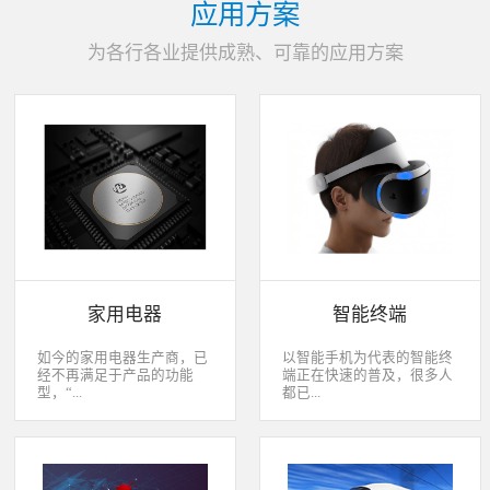
应用方案
为各行各业提供成熟、可靠的应用方案
家用电器
智能终端
如今的家用电器生产商，已
以智能手机为代表的智能终
经不再满足于产品的功能
端正在快速的普及，很多人
型，“...
都已...
智能”与“互联”俨然成市场
经开始用上了智能终端，开
主推的最大噱头。一款产品
始享受智能化应用给我们生
只需要一颗MCU的时代早已
活带来的改变。除了手机、