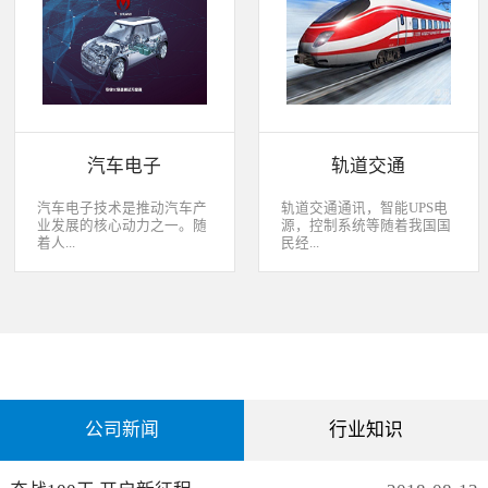
经过去，flash甚至大容量的
平板这些产品之外，我们看
EMMC也已经成为家用电器
到现在生活中的很多产品都
（如智能电视、机顶盒）的
也逐渐开始了智能化的趋
标配了。永创烧录器随着时
势。安卓系统走进了冰箱、
代的发展而发展，从空调行
彩电，心跳、体温显现在手
业的MCU自动烧录器到机顶
表上，VR的实现更是颠覆
盒/电视的EMMC处理方
了我们的视界。 如此种种繁
案，每一个行业的变革，都
杂炫幻的科技，要求烧录的
有永创人的鼎力配合。从稳
研发能够跟上新IC的支持速
汽车电子
轨道交通
定和效率上下功夫，兼容
度，能够与包括IC厂家和智
广、支持速度快，已经成为
能方案商有紧密的配合关
永创烧录器的品牌附加
系，随时掌握行业动态，更
汽车电子技术是推动汽车产
轨道交通通讯，智能UPS电
值。 家用电器的发展从标
新技术信息。永创烧录器从
业发展的核心动力之一。随
源，控制系统等随着我国国
清到高清，再到如今的形形
创业之初，就努力经营业内
着人...
民经...
色色的兼具网络功能的智能
生态圈。众多IC厂家在新品
机顶盒。它的每一次提升与
推出时会第一时间找永创支
换代，无不与芯片的更新换
持，众多方案商如Realtek、
们对汽车安全性、舒适性、
济持续稳定向前发展，工业
代息息相关。标清的
MTK、ST、HIS等等也积极
智能性等方面的需求日益提
化进程加快，致使我国城市
norflash到高清的
共享新产品技术资源，共同
升，电子化、信息化、网络
化速度不断加速，城市规模
NANDFLASH，再到如今的
保障生产方产品的顺利运
化和智能化已经成为汽车技
急剧扩张，人口飞速增加，
EMMC，存储IC的发展为机
作。
术的发展方向。 在各种汽车
居民出行频繁导致客运需求
顶盒的行业发展提供足够的
电子系统中，安全与舒适系
急剧增长，发展城市轨道交
存储可能，也为智慧系统夯
统（safety and convenience
通不仅能有效改善城市的交
实了平台基础。永创烧录器
systems）是消费者正在寻找
通环境，还有助于城市建设
从标清时代开始，就从速度
公司新闻
行业知识
而且希望他们的新车有配备
和经济发展，轨道交通是我
和稳定上下功夫，如今的产
的功能；包括自动紧急煞车
国近年来大力发展的重点项
品更是完美兼容Flash与
系统、车道偏离/盲点侦测系
目。为实现城市轨道交通列
EMMC，与海思、
统，以及倒车摄影机等，是
车运行的安全、可靠、准