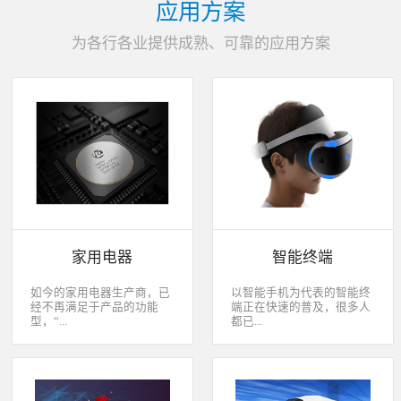
应用方案
为各行各业提供成熟、可靠的应用方案
家用电器
智能终端
如今的家用电器生产商，已
以智能手机为代表的智能终
经不再满足于产品的功能
端正在快速的普及，很多人
型，“...
都已...
智能”与“互联”俨然成市场
经开始用上了智能终端，开
主推的最大噱头。一款产品
始享受智能化应用给我们生
只需要一颗MCU的时代早已
活带来的改变。除了手机、