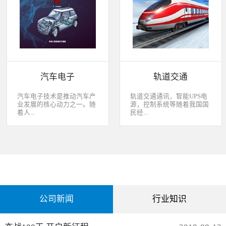
经过去，flash甚至大容量的
平板这些产品之外，我们看
EMMC也已经成为家用电器
到现在生活中的很多产品都
（如智能电视、机顶盒）的
也逐渐开始了智能化的趋
标配了。永创烧录器随着时
势。安卓系统走进了冰箱、
代的发展而发展，从空调行
彩电，心跳、体温显现在手
业的MCU自动烧录器到机顶
表上，VR的实现更是颠覆
盒/电视的EMMC处理方
了我们的视界。 如此种种繁
案，每一个行业的变革，都
杂炫幻的科技，要求烧录的
有永创人的鼎力配合。从稳
研发能够跟上新IC的支持速
汽车电子
轨道交通
定和效率上下功夫，兼容
度，能够与包括IC厂家和智
广、支持速度快，已经成为
能方案商有紧密的配合关
永创烧录器的品牌附加
系，随时掌握行业动态，更
汽车电子技术是推动汽车产
轨道交通通讯，智能UPS电
值。 家用电器的发展从标
新技术信息。永创烧录器从
业发展的核心动力之一。随
源，控制系统等随着我国国
清到高清，再到如今的形形
创业之初，就努力经营业内
着人...
民经...
色色的兼具网络功能的智能
生态圈。众多IC厂家在新品
机顶盒。它的每一次提升与
推出时会第一时间找永创支
换代，无不与芯片的更新换
持，众多方案商如Realtek、
们对汽车安全性、舒适性、
济持续稳定向前发展，工业
代息息相关。标清的
MTK、ST、HIS等等也积极
智能性等方面的需求日益提
化进程加快，致使我国城市
norflash到高清的
共享新产品技术资源，共同
升，电子化、信息化、网络
化速度不断加速，城市规模
NANDFLASH，再到如今的
保障生产方产品的顺利运
化和智能化已经成为汽车技
急剧扩张，人口飞速增加，
EMMC，存储IC的发展为机
作。
术的发展方向。 在各种汽车
居民出行频繁导致客运需求
顶盒的行业发展提供足够的
电子系统中，安全与舒适系
急剧增长，发展城市轨道交
存储可能，也为智慧系统夯
统（safety and convenience
通不仅能有效改善城市的交
实了平台基础。永创烧录器
systems）是消费者正在寻找
通环境，还有助于城市建设
从标清时代开始，就从速度
公司新闻
行业知识
而且希望他们的新车有配备
和经济发展，轨道交通是我
和稳定上下功夫，如今的产
的功能；包括自动紧急煞车
国近年来大力发展的重点项
品更是完美兼容Flash与
系统、车道偏离/盲点侦测系
目。为实现城市轨道交通列
EMMC，与海思、
统，以及倒车摄影机等，是
车运行的安全、可靠、准