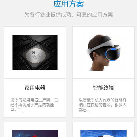
应用方案
为各行各业提供成熟、可靠的应用方案
家用电器
智能终端
如今的家用电器生产商，已
以智能手机为代表的智能终
经不再满足于产品的功能
端正在快速的普及，很多人
型，“...
都已...
智能”与“互联”俨然成市场
经开始用上了智能终端，开
主推的最大噱头。一款产品
始享受智能化应用给我们生
只需要一颗MCU的时代早已
活带来的改变。除了手机、