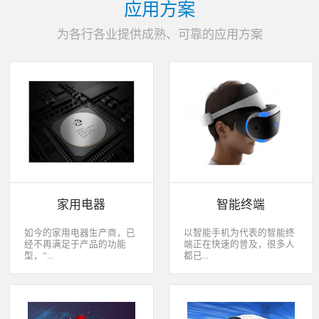
应用方案
为各行各业提供成熟、可靠的应用方案
家用电器
智能终端
如今的家用电器生产商，已
以智能手机为代表的智能终
经不再满足于产品的功能
端正在快速的普及，很多人
型，“...
都已...
智能”与“互联”俨然成市场
经开始用上了智能终端，开
主推的最大噱头。一款产品
始享受智能化应用给我们生
只需要一颗MCU的时代早已
活带来的改变。除了手机、