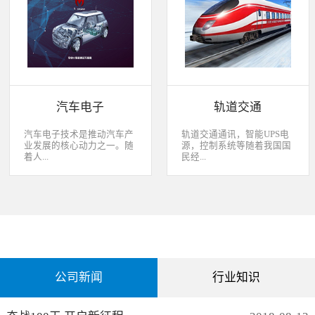
经过去，flash甚至大容量的
平板这些产品之外，我们看
EMMC也已经成为家用电器
到现在生活中的很多产品都
（如智能电视、机顶盒）的
也逐渐开始了智能化的趋
标配了。永创烧录器随着时
势。安卓系统走进了冰箱、
代的发展而发展，从空调行
彩电，心跳、体温显现在手
业的MCU自动烧录器到机顶
表上，VR的实现更是颠覆
盒/电视的EMMC处理方
了我们的视界。 如此种种繁
案，每一个行业的变革，都
杂炫幻的科技，要求烧录的
有永创人的鼎力配合。从稳
研发能够跟上新IC的支持速
汽车电子
轨道交通
定和效率上下功夫，兼容
度，能够与包括IC厂家和智
广、支持速度快，已经成为
能方案商有紧密的配合关
永创烧录器的品牌附加
系，随时掌握行业动态，更
汽车电子技术是推动汽车产
轨道交通通讯，智能UPS电
值。 家用电器的发展从标
新技术信息。永创烧录器从
业发展的核心动力之一。随
源，控制系统等随着我国国
清到高清，再到如今的形形
创业之初，就努力经营业内
着人...
民经...
色色的兼具网络功能的智能
生态圈。众多IC厂家在新品
机顶盒。它的每一次提升与
推出时会第一时间找永创支
换代，无不与芯片的更新换
持，众多方案商如Realtek、
们对汽车安全性、舒适性、
济持续稳定向前发展，工业
代息息相关。标清的
MTK、ST、HIS等等也积极
智能性等方面的需求日益提
化进程加快，致使我国城市
norflash到高清的
共享新产品技术资源，共同
升，电子化、信息化、网络
化速度不断加速，城市规模
NANDFLASH，再到如今的
保障生产方产品的顺利运
化和智能化已经成为汽车技
急剧扩张，人口飞速增加，
EMMC，存储IC的发展为机
作。
术的发展方向。 在各种汽车
居民出行频繁导致客运需求
顶盒的行业发展提供足够的
电子系统中，安全与舒适系
急剧增长，发展城市轨道交
存储可能，也为智慧系统夯
统（safety and convenience
通不仅能有效改善城市的交
实了平台基础。永创烧录器
systems）是消费者正在寻找
通环境，还有助于城市建设
从标清时代开始，就从速度
公司新闻
行业知识
而且希望他们的新车有配备
和经济发展，轨道交通是我
和稳定上下功夫，如今的产
的功能；包括自动紧急煞车
国近年来大力发展的重点项
品更是完美兼容Flash与
系统、车道偏离/盲点侦测系
目。为实现城市轨道交通列
EMMC，与海思、
统，以及倒车摄影机等，是
车运行的安全、可靠、准