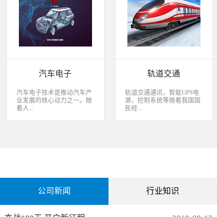
经过去，flash甚至大容量的
平板这些产品之外，我们看
EMMC也已经成为家用电器
到现在生活中的很多产品都
（如智能电视、机顶盒）的
也逐渐开始了智能化的趋
标配了。永创烧录器随着时
势。安卓系统走进了冰箱、
代的发展而发展，从空调行
彩电，心跳、体温显现在手
业的MCU自动烧录器到机顶
表上，VR的实现更是颠覆
盒/电视的EMMC处理方
了我们的视界。 如此种种繁
案，每一个行业的变革，都
杂炫幻的科技，要求烧录的
有永创人的鼎力配合。从稳
研发能够跟上新IC的支持速
汽车电子
轨道交通
定和效率上下功夫，兼容
度，能够与包括IC厂家和智
广、支持速度快，已经成为
能方案商有紧密的配合关
永创烧录器的品牌附加
系，随时掌握行业动态，更
汽车电子技术是推动汽车产
轨道交通通讯，智能UPS电
值。 家用电器的发展从标
新技术信息。永创烧录器从
业发展的核心动力之一。随
源，控制系统等随着我国国
清到高清，再到如今的形形
创业之初，就努力经营业内
着人...
民经...
色色的兼具网络功能的智能
生态圈。众多IC厂家在新品
机顶盒。它的每一次提升与
推出时会第一时间找永创支
换代，无不与芯片的更新换
持，众多方案商如Realtek、
们对汽车安全性、舒适性、
济持续稳定向前发展，工业
代息息相关。标清的
MTK、ST、HIS等等也积极
智能性等方面的需求日益提
化进程加快，致使我国城市
norflash到高清的
共享新产品技术资源，共同
升，电子化、信息化、网络
化速度不断加速，城市规模
NANDFLASH，再到如今的
保障生产方产品的顺利运
化和智能化已经成为汽车技
急剧扩张，人口飞速增加，
EMMC，存储IC的发展为机
作。
术的发展方向。 在各种汽车
居民出行频繁导致客运需求
顶盒的行业发展提供足够的
电子系统中，安全与舒适系
急剧增长，发展城市轨道交
存储可能，也为智慧系统夯
统（safety and convenience
通不仅能有效改善城市的交
实了平台基础。永创烧录器
systems）是消费者正在寻找
通环境，还有助于城市建设
从标清时代开始，就从速度
公司新闻
行业知识
而且希望他们的新车有配备
和经济发展，轨道交通是我
和稳定上下功夫，如今的产
的功能；包括自动紧急煞车
国近年来大力发展的重点项
品更是完美兼容Flash与
系统、车道偏离/盲点侦测系
目。为实现城市轨道交通列
EMMC，与海思、
统，以及倒车摄影机等，是
车运行的安全、可靠、准