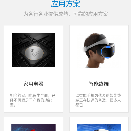
应用方案
为各行各业提供成熟、可靠的应用方案
家用电器
智能终端
如今的家用电器生产商，已
以智能手机为代表的智能终
经不再满足于产品的功能
端正在快速的普及，很多人
型，“...
都已...
智能”与“互联”俨然成市场
经开始用上了智能终端，开
主推的最大噱头。一款产品
始享受智能化应用给我们生
只需要一颗MCU的时代早已
活带来的改变。除了手机、