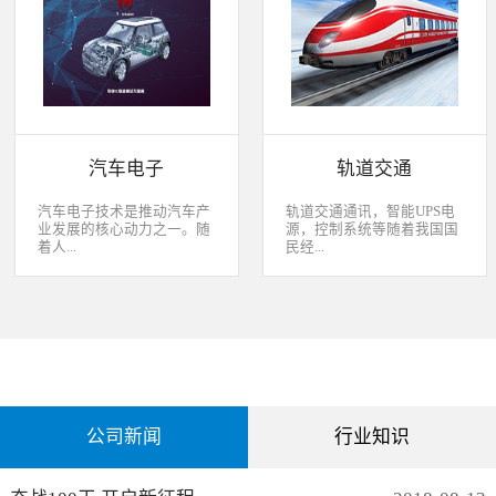
经过去，flash甚至大容量的
平板这些产品之外，我们看
EMMC也已经成为家用电器
到现在生活中的很多产品都
（如智能电视、机顶盒）的
也逐渐开始了智能化的趋
标配了。永创烧录器随着时
势。安卓系统走进了冰箱、
代的发展而发展，从空调行
彩电，心跳、体温显现在手
业的MCU自动烧录器到机顶
表上，VR的实现更是颠覆
盒/电视的EMMC处理方
了我们的视界。 如此种种繁
案，每一个行业的变革，都
杂炫幻的科技，要求烧录的
有永创人的鼎力配合。从稳
研发能够跟上新IC的支持速
汽车电子
轨道交通
定和效率上下功夫，兼容
度，能够与包括IC厂家和智
广、支持速度快，已经成为
能方案商有紧密的配合关
永创烧录器的品牌附加
系，随时掌握行业动态，更
汽车电子技术是推动汽车产
轨道交通通讯，智能UPS电
值。 家用电器的发展从标
新技术信息。永创烧录器从
业发展的核心动力之一。随
源，控制系统等随着我国国
清到高清，再到如今的形形
创业之初，就努力经营业内
着人...
民经...
色色的兼具网络功能的智能
生态圈。众多IC厂家在新品
机顶盒。它的每一次提升与
推出时会第一时间找永创支
换代，无不与芯片的更新换
持，众多方案商如Realtek、
们对汽车安全性、舒适性、
济持续稳定向前发展，工业
代息息相关。标清的
MTK、ST、HIS等等也积极
智能性等方面的需求日益提
化进程加快，致使我国城市
norflash到高清的
共享新产品技术资源，共同
升，电子化、信息化、网络
化速度不断加速，城市规模
NANDFLASH，再到如今的
保障生产方产品的顺利运
化和智能化已经成为汽车技
急剧扩张，人口飞速增加，
EMMC，存储IC的发展为机
作。
术的发展方向。 在各种汽车
居民出行频繁导致客运需求
顶盒的行业发展提供足够的
电子系统中，安全与舒适系
急剧增长，发展城市轨道交
存储可能，也为智慧系统夯
统（safety and convenience
通不仅能有效改善城市的交
实了平台基础。永创烧录器
systems）是消费者正在寻找
通环境，还有助于城市建设
从标清时代开始，就从速度
公司新闻
行业知识
而且希望他们的新车有配备
和经济发展，轨道交通是我
和稳定上下功夫，如今的产
的功能；包括自动紧急煞车
国近年来大力发展的重点项
品更是完美兼容Flash与
系统、车道偏离/盲点侦测系
目。为实现城市轨道交通列
EMMC，与海思、
统，以及倒车摄影机等，是
车运行的安全、可靠、准