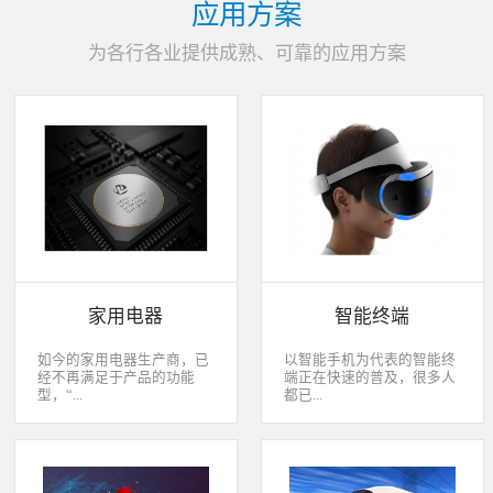
应用方案
为各行各业提供成熟、可靠的应用方案
家用电器
智能终端
如今的家用电器生产商，已
以智能手机为代表的智能终
经不再满足于产品的功能
端正在快速的普及，很多人
型，“...
都已...
智能”与“互联”俨然成市场
经开始用上了智能终端，开
主推的最大噱头。一款产品
始享受智能化应用给我们生
只需要一颗MCU的时代早已
活带来的改变。除了手机、