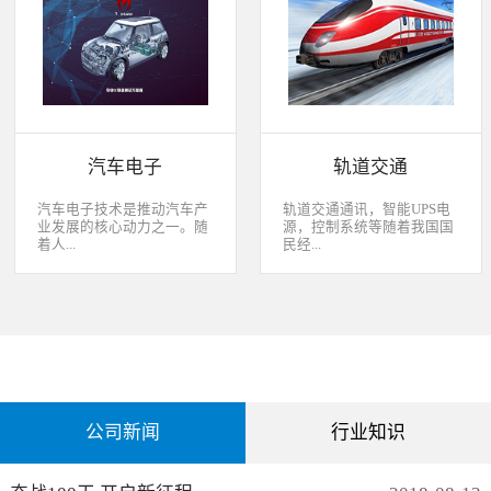
经过去，flash甚至大容量的
平板这些产品之外，我们看
EMMC也已经成为家用电器
到现在生活中的很多产品都
（如智能电视、机顶盒）的
也逐渐开始了智能化的趋
标配了。永创烧录器随着时
势。安卓系统走进了冰箱、
代的发展而发展，从空调行
彩电，心跳、体温显现在手
业的MCU自动烧录器到机顶
表上，VR的实现更是颠覆
盒/电视的EMMC处理方
了我们的视界。 如此种种繁
案，每一个行业的变革，都
杂炫幻的科技，要求烧录的
有永创人的鼎力配合。从稳
研发能够跟上新IC的支持速
汽车电子
轨道交通
定和效率上下功夫，兼容
度，能够与包括IC厂家和智
广、支持速度快，已经成为
能方案商有紧密的配合关
永创烧录器的品牌附加
系，随时掌握行业动态，更
汽车电子技术是推动汽车产
轨道交通通讯，智能UPS电
值。 家用电器的发展从标
新技术信息。永创烧录器从
业发展的核心动力之一。随
源，控制系统等随着我国国
清到高清，再到如今的形形
创业之初，就努力经营业内
着人...
民经...
色色的兼具网络功能的智能
生态圈。众多IC厂家在新品
机顶盒。它的每一次提升与
推出时会第一时间找永创支
换代，无不与芯片的更新换
持，众多方案商如Realtek、
们对汽车安全性、舒适性、
济持续稳定向前发展，工业
代息息相关。标清的
MTK、ST、HIS等等也积极
智能性等方面的需求日益提
化进程加快，致使我国城市
norflash到高清的
共享新产品技术资源，共同
升，电子化、信息化、网络
化速度不断加速，城市规模
NANDFLASH，再到如今的
保障生产方产品的顺利运
化和智能化已经成为汽车技
急剧扩张，人口飞速增加，
EMMC，存储IC的发展为机
作。
术的发展方向。 在各种汽车
居民出行频繁导致客运需求
顶盒的行业发展提供足够的
电子系统中，安全与舒适系
急剧增长，发展城市轨道交
存储可能，也为智慧系统夯
统（safety and convenience
通不仅能有效改善城市的交
实了平台基础。永创烧录器
systems）是消费者正在寻找
通环境，还有助于城市建设
从标清时代开始，就从速度
公司新闻
行业知识
而且希望他们的新车有配备
和经济发展，轨道交通是我
和稳定上下功夫，如今的产
的功能；包括自动紧急煞车
国近年来大力发展的重点项
品更是完美兼容Flash与
系统、车道偏离/盲点侦测系
目。为实现城市轨道交通列
EMMC，与海思、
统，以及倒车摄影机等，是
车运行的安全、可靠、准