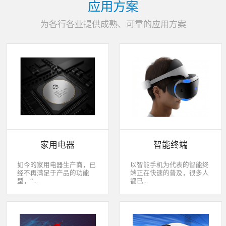
应用方案
为各行各业提供成熟、可靠的应用方案
家用电器
智能终端
如今的家用电器生产商，已
以智能手机为代表的智能终
经不再满足于产品的功能
端正在快速的普及，很多人
型，“...
都已...
智能”与“互联”俨然成市场
经开始用上了智能终端，开
主推的最大噱头。一款产品
始享受智能化应用给我们生
只需要一颗MCU的时代早已
活带来的改变。除了手机、