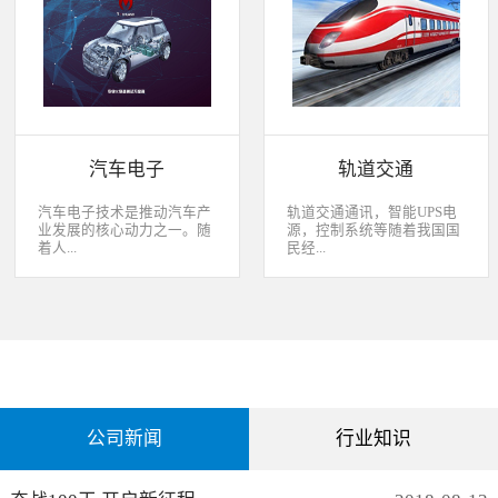
经过去，flash甚至大容量的
平板这些产品之外，我们看
EMMC也已经成为家用电器
到现在生活中的很多产品都
（如智能电视、机顶盒）的
也逐渐开始了智能化的趋
标配了。永创烧录器随着时
势。安卓系统走进了冰箱、
代的发展而发展，从空调行
彩电，心跳、体温显现在手
业的MCU自动烧录器到机顶
表上，VR的实现更是颠覆
盒/电视的EMMC处理方
了我们的视界。 如此种种繁
案，每一个行业的变革，都
杂炫幻的科技，要求烧录的
有永创人的鼎力配合。从稳
研发能够跟上新IC的支持速
汽车电子
轨道交通
定和效率上下功夫，兼容
度，能够与包括IC厂家和智
广、支持速度快，已经成为
能方案商有紧密的配合关
永创烧录器的品牌附加
系，随时掌握行业动态，更
汽车电子技术是推动汽车产
轨道交通通讯，智能UPS电
值。 家用电器的发展从标
新技术信息。永创烧录器从
业发展的核心动力之一。随
源，控制系统等随着我国国
清到高清，再到如今的形形
创业之初，就努力经营业内
着人...
民经...
色色的兼具网络功能的智能
生态圈。众多IC厂家在新品
机顶盒。它的每一次提升与
推出时会第一时间找永创支
换代，无不与芯片的更新换
持，众多方案商如Realtek、
们对汽车安全性、舒适性、
济持续稳定向前发展，工业
代息息相关。标清的
MTK、ST、HIS等等也积极
智能性等方面的需求日益提
化进程加快，致使我国城市
norflash到高清的
共享新产品技术资源，共同
升，电子化、信息化、网络
化速度不断加速，城市规模
NANDFLASH，再到如今的
保障生产方产品的顺利运
化和智能化已经成为汽车技
急剧扩张，人口飞速增加，
EMMC，存储IC的发展为机
作。
术的发展方向。 在各种汽车
居民出行频繁导致客运需求
顶盒的行业发展提供足够的
电子系统中，安全与舒适系
急剧增长，发展城市轨道交
存储可能，也为智慧系统夯
统（safety and convenience
通不仅能有效改善城市的交
实了平台基础。永创烧录器
systems）是消费者正在寻找
通环境，还有助于城市建设
从标清时代开始，就从速度
公司新闻
行业知识
而且希望他们的新车有配备
和经济发展，轨道交通是我
和稳定上下功夫，如今的产
的功能；包括自动紧急煞车
国近年来大力发展的重点项
品更是完美兼容Flash与
系统、车道偏离/盲点侦测系
目。为实现城市轨道交通列
EMMC，与海思、
统，以及倒车摄影机等，是
车运行的安全、可靠、准