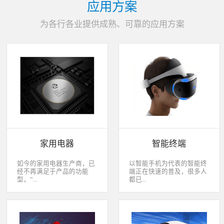
应用方案
为各行各业提供成熟、可靠的应用方案
家用电器
智能终端
如今的家用电器生产商，已
以智能手机为代表的智能终
经不再满足于产品的功能
端正在快速的普及，很多人
型，“...
都已...
智能”与“互联”俨然成市场
经开始用上了智能终端，开
主推的最大噱头。一款产品
始享受智能化应用给我们生
只需要一颗MCU的时代早已
活带来的改变。除了手机、