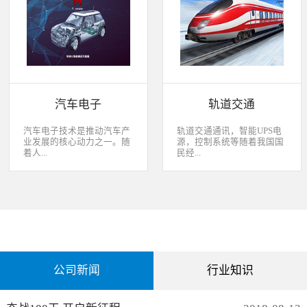
经过去，flash甚至大容量的
平板这些产品之外，我们看
EMMC也已经成为家用电器
到现在生活中的很多产品都
（如智能电视、机顶盒）的
也逐渐开始了智能化的趋
标配了。永创烧录器随着时
势。安卓系统走进了冰箱、
代的发展而发展，从空调行
彩电，心跳、体温显现在手
业的MCU自动烧录器到机顶
表上，VR的实现更是颠覆
盒/电视的EMMC处理方
了我们的视界。 如此种种繁
案，每一个行业的变革，都
杂炫幻的科技，要求烧录的
有永创人的鼎力配合。从稳
研发能够跟上新IC的支持速
汽车电子
轨道交通
定和效率上下功夫，兼容
度，能够与包括IC厂家和智
广、支持速度快，已经成为
能方案商有紧密的配合关
永创烧录器的品牌附加
系，随时掌握行业动态，更
汽车电子技术是推动汽车产
轨道交通通讯，智能UPS电
值。 家用电器的发展从标
新技术信息。永创烧录器从
业发展的核心动力之一。随
源，控制系统等随着我国国
清到高清，再到如今的形形
创业之初，就努力经营业内
着人...
民经...
色色的兼具网络功能的智能
生态圈。众多IC厂家在新品
机顶盒。它的每一次提升与
推出时会第一时间找永创支
换代，无不与芯片的更新换
持，众多方案商如Realtek、
们对汽车安全性、舒适性、
济持续稳定向前发展，工业
代息息相关。标清的
MTK、ST、HIS等等也积极
智能性等方面的需求日益提
化进程加快，致使我国城市
norflash到高清的
共享新产品技术资源，共同
升，电子化、信息化、网络
化速度不断加速，城市规模
NANDFLASH，再到如今的
保障生产方产品的顺利运
化和智能化已经成为汽车技
急剧扩张，人口飞速增加，
EMMC，存储IC的发展为机
作。
术的发展方向。 在各种汽车
居民出行频繁导致客运需求
顶盒的行业发展提供足够的
电子系统中，安全与舒适系
急剧增长，发展城市轨道交
存储可能，也为智慧系统夯
统（safety and convenience
通不仅能有效改善城市的交
实了平台基础。永创烧录器
systems）是消费者正在寻找
通环境，还有助于城市建设
从标清时代开始，就从速度
公司新闻
行业知识
而且希望他们的新车有配备
和经济发展，轨道交通是我
和稳定上下功夫，如今的产
的功能；包括自动紧急煞车
国近年来大力发展的重点项
品更是完美兼容Flash与
系统、车道偏离/盲点侦测系
目。为实现城市轨道交通列
EMMC，与海思、
统，以及倒车摄影机等，是
车运行的安全、可靠、准