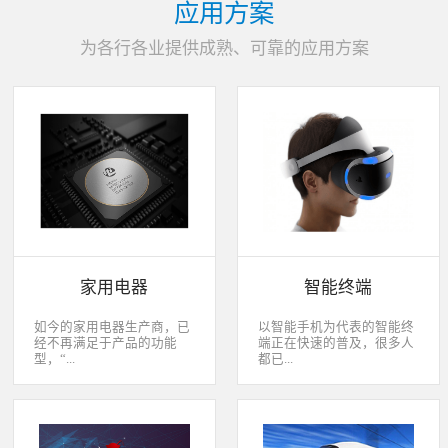
应用方案
为各行各业提供成熟、可靠的应用方案
家用电器
智能终端
如今的家用电器生产商，已
以智能手机为代表的智能终
经不再满足于产品的功能
端正在快速的普及，很多人
型，“...
都已...
智能”与“互联”俨然成市场
经开始用上了智能终端，开
主推的最大噱头。一款产品
始享受智能化应用给我们生
只需要一颗MCU的时代早已
活带来的改变。除了手机、