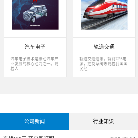
经过去，flash甚至大容量的
平板这些产品之外，我们看
EMMC也已经成为家用电器
到现在生活中的很多产品都
（如智能电视、机顶盒）的
也逐渐开始了智能化的趋
标配了。永创烧录器随着时
势。安卓系统走进了冰箱、
代的发展而发展，从空调行
彩电，心跳、体温显现在手
业的MCU自动烧录器到机顶
表上，VR的实现更是颠覆
盒/电视的EMMC处理方
了我们的视界。 如此种种繁
案，每一个行业的变革，都
杂炫幻的科技，要求烧录的
有永创人的鼎力配合。从稳
研发能够跟上新IC的支持速
汽车电子
轨道交通
定和效率上下功夫，兼容
度，能够与包括IC厂家和智
广、支持速度快，已经成为
能方案商有紧密的配合关
永创烧录器的品牌附加
系，随时掌握行业动态，更
汽车电子技术是推动汽车产
轨道交通通讯，智能UPS电
值。 家用电器的发展从标
新技术信息。永创烧录器从
业发展的核心动力之一。随
源，控制系统等随着我国国
清到高清，再到如今的形形
创业之初，就努力经营业内
着人...
民经...
色色的兼具网络功能的智能
生态圈。众多IC厂家在新品
机顶盒。它的每一次提升与
推出时会第一时间找永创支
换代，无不与芯片的更新换
持，众多方案商如Realtek、
们对汽车安全性、舒适性、
济持续稳定向前发展，工业
代息息相关。标清的
MTK、ST、HIS等等也积极
智能性等方面的需求日益提
化进程加快，致使我国城市
norflash到高清的
共享新产品技术资源，共同
升，电子化、信息化、网络
化速度不断加速，城市规模
NANDFLASH，再到如今的
保障生产方产品的顺利运
化和智能化已经成为汽车技
急剧扩张，人口飞速增加，
EMMC，存储IC的发展为机
作。
术的发展方向。 在各种汽车
居民出行频繁导致客运需求
顶盒的行业发展提供足够的
电子系统中，安全与舒适系
急剧增长，发展城市轨道交
存储可能，也为智慧系统夯
统（safety and convenience
通不仅能有效改善城市的交
实了平台基础。永创烧录器
systems）是消费者正在寻找
通环境，还有助于城市建设
从标清时代开始，就从速度
公司新闻
行业知识
而且希望他们的新车有配备
和经济发展，轨道交通是我
和稳定上下功夫，如今的产
的功能；包括自动紧急煞车
国近年来大力发展的重点项
品更是完美兼容Flash与
系统、车道偏离/盲点侦测系
目。为实现城市轨道交通列
EMMC，与海思、
统，以及倒车摄影机等，是
车运行的安全、可靠、准