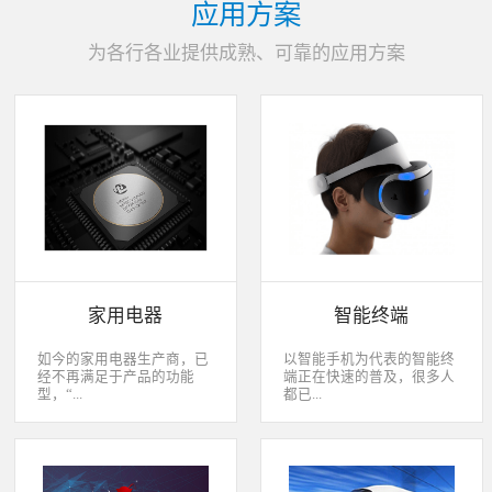
应用方案
为各行各业提供成熟、可靠的应用方案
家用电器
智能终端
如今的家用电器生产商，已
以智能手机为代表的智能终
经不再满足于产品的功能
端正在快速的普及，很多人
型，“...
都已...
智能”与“互联”俨然成市场
经开始用上了智能终端，开
主推的最大噱头。一款产品
始享受智能化应用给我们生
只需要一颗MCU的时代早已
活带来的改变。除了手机、