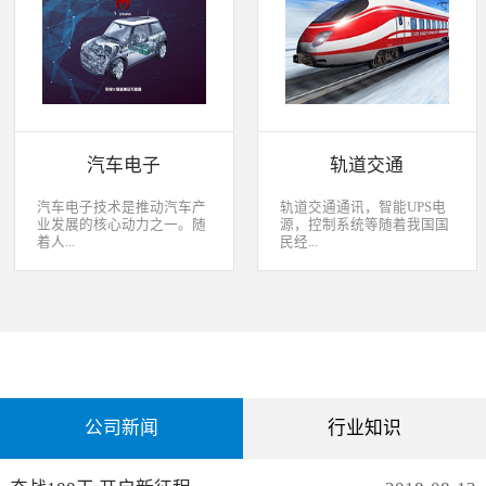
经过去，flash甚至大容量的
平板这些产品之外，我们看
EMMC也已经成为家用电器
到现在生活中的很多产品都
（如智能电视、机顶盒）的
也逐渐开始了智能化的趋
标配了。永创烧录器随着时
势。安卓系统走进了冰箱、
代的发展而发展，从空调行
彩电，心跳、体温显现在手
业的MCU自动烧录器到机顶
表上，VR的实现更是颠覆
盒/电视的EMMC处理方
了我们的视界。 如此种种繁
案，每一个行业的变革，都
杂炫幻的科技，要求烧录的
有永创人的鼎力配合。从稳
研发能够跟上新IC的支持速
汽车电子
轨道交通
定和效率上下功夫，兼容
度，能够与包括IC厂家和智
广、支持速度快，已经成为
能方案商有紧密的配合关
永创烧录器的品牌附加
系，随时掌握行业动态，更
汽车电子技术是推动汽车产
轨道交通通讯，智能UPS电
值。 家用电器的发展从标
新技术信息。永创烧录器从
业发展的核心动力之一。随
源，控制系统等随着我国国
清到高清，再到如今的形形
创业之初，就努力经营业内
着人...
民经...
色色的兼具网络功能的智能
生态圈。众多IC厂家在新品
机顶盒。它的每一次提升与
推出时会第一时间找永创支
换代，无不与芯片的更新换
持，众多方案商如Realtek、
们对汽车安全性、舒适性、
济持续稳定向前发展，工业
代息息相关。标清的
MTK、ST、HIS等等也积极
智能性等方面的需求日益提
化进程加快，致使我国城市
norflash到高清的
共享新产品技术资源，共同
升，电子化、信息化、网络
化速度不断加速，城市规模
NANDFLASH，再到如今的
保障生产方产品的顺利运
化和智能化已经成为汽车技
急剧扩张，人口飞速增加，
EMMC，存储IC的发展为机
作。
术的发展方向。 在各种汽车
居民出行频繁导致客运需求
顶盒的行业发展提供足够的
电子系统中，安全与舒适系
急剧增长，发展城市轨道交
存储可能，也为智慧系统夯
统（safety and convenience
通不仅能有效改善城市的交
实了平台基础。永创烧录器
systems）是消费者正在寻找
通环境，还有助于城市建设
从标清时代开始，就从速度
公司新闻
行业知识
而且希望他们的新车有配备
和经济发展，轨道交通是我
和稳定上下功夫，如今的产
的功能；包括自动紧急煞车
国近年来大力发展的重点项
品更是完美兼容Flash与
系统、车道偏离/盲点侦测系
目。为实现城市轨道交通列
EMMC，与海思、
统，以及倒车摄影机等，是
车运行的安全、可靠、准