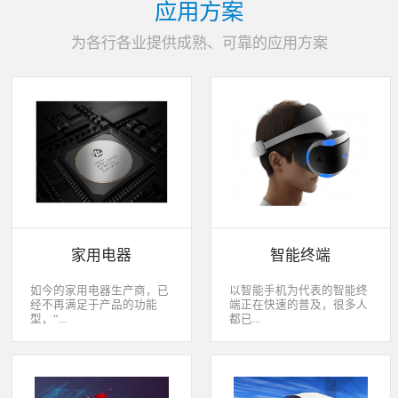
应用方案
为各行各业提供成熟、可靠的应用方案
家用电器
智能终端
如今的家用电器生产商，已
以智能手机为代表的智能终
经不再满足于产品的功能
端正在快速的普及，很多人
型，“...
都已...
智能”与“互联”俨然成市场
经开始用上了智能终端，开
主推的最大噱头。一款产品
始享受智能化应用给我们生
只需要一颗MCU的时代早已
活带来的改变。除了手机、