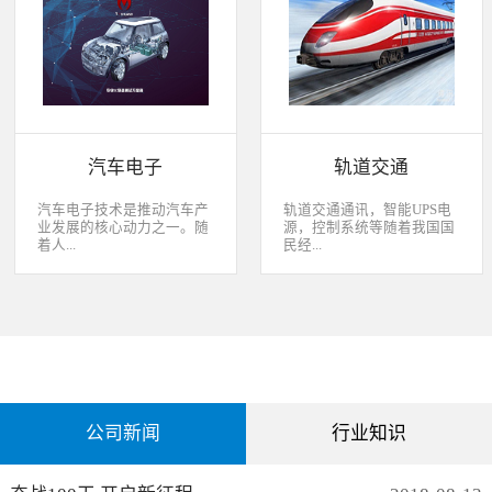
经过去，flash甚至大容量的
平板这些产品之外，我们看
EMMC也已经成为家用电器
到现在生活中的很多产品都
（如智能电视、机顶盒）的
也逐渐开始了智能化的趋
标配了。永创烧录器随着时
势。安卓系统走进了冰箱、
代的发展而发展，从空调行
彩电，心跳、体温显现在手
业的MCU自动烧录器到机顶
表上，VR的实现更是颠覆
盒/电视的EMMC处理方
了我们的视界。 如此种种繁
案，每一个行业的变革，都
杂炫幻的科技，要求烧录的
有永创人的鼎力配合。从稳
研发能够跟上新IC的支持速
汽车电子
轨道交通
定和效率上下功夫，兼容
度，能够与包括IC厂家和智
广、支持速度快，已经成为
能方案商有紧密的配合关
永创烧录器的品牌附加
系，随时掌握行业动态，更
汽车电子技术是推动汽车产
轨道交通通讯，智能UPS电
值。 家用电器的发展从标
新技术信息。永创烧录器从
业发展的核心动力之一。随
源，控制系统等随着我国国
清到高清，再到如今的形形
创业之初，就努力经营业内
着人...
民经...
色色的兼具网络功能的智能
生态圈。众多IC厂家在新品
机顶盒。它的每一次提升与
推出时会第一时间找永创支
换代，无不与芯片的更新换
持，众多方案商如Realtek、
们对汽车安全性、舒适性、
济持续稳定向前发展，工业
代息息相关。标清的
MTK、ST、HIS等等也积极
智能性等方面的需求日益提
化进程加快，致使我国城市
norflash到高清的
共享新产品技术资源，共同
升，电子化、信息化、网络
化速度不断加速，城市规模
NANDFLASH，再到如今的
保障生产方产品的顺利运
化和智能化已经成为汽车技
急剧扩张，人口飞速增加，
EMMC，存储IC的发展为机
作。
术的发展方向。 在各种汽车
居民出行频繁导致客运需求
顶盒的行业发展提供足够的
电子系统中，安全与舒适系
急剧增长，发展城市轨道交
存储可能，也为智慧系统夯
统（safety and convenience
通不仅能有效改善城市的交
实了平台基础。永创烧录器
systems）是消费者正在寻找
通环境，还有助于城市建设
从标清时代开始，就从速度
公司新闻
行业知识
而且希望他们的新车有配备
和经济发展，轨道交通是我
和稳定上下功夫，如今的产
的功能；包括自动紧急煞车
国近年来大力发展的重点项
品更是完美兼容Flash与
系统、车道偏离/盲点侦测系
目。为实现城市轨道交通列
EMMC，与海思、
统，以及倒车摄影机等，是
车运行的安全、可靠、准