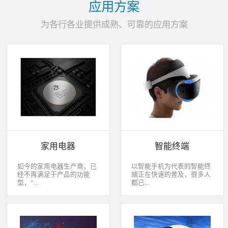
应用方案
为各行各业提供成熟、可靠的应用方案
家用电器
智能终端
如今的家用电器生产商，已
以智能手机为代表的智能终
经不再满足于产品的功能
端正在快速的普及，很多人
型，“...
都已...
智能”与“互联”俨然成市场
经开始用上了智能终端，开
主推的最大噱头。一款产品
始享受智能化应用给我们生
只需要一颗MCU的时代早已
活带来的改变。除了手机、