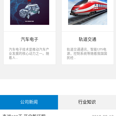
经过去，flash甚至大容量的
平板这些产品之外，我们看
EMMC也已经成为家用电器
到现在生活中的很多产品都
（如智能电视、机顶盒）的
也逐渐开始了智能化的趋
标配了。永创烧录器随着时
势。安卓系统走进了冰箱、
代的发展而发展，从空调行
彩电，心跳、体温显现在手
业的MCU自动烧录器到机顶
表上，VR的实现更是颠覆
盒/电视的EMMC处理方
了我们的视界。 如此种种繁
案，每一个行业的变革，都
杂炫幻的科技，要求烧录的
有永创人的鼎力配合。从稳
研发能够跟上新IC的支持速
汽车电子
轨道交通
定和效率上下功夫，兼容
度，能够与包括IC厂家和智
广、支持速度快，已经成为
能方案商有紧密的配合关
永创烧录器的品牌附加
系，随时掌握行业动态，更
汽车电子技术是推动汽车产
轨道交通通讯，智能UPS电
值。 家用电器的发展从标
新技术信息。永创烧录器从
业发展的核心动力之一。随
源，控制系统等随着我国国
清到高清，再到如今的形形
创业之初，就努力经营业内
着人...
民经...
色色的兼具网络功能的智能
生态圈。众多IC厂家在新品
机顶盒。它的每一次提升与
推出时会第一时间找永创支
换代，无不与芯片的更新换
持，众多方案商如Realtek、
们对汽车安全性、舒适性、
济持续稳定向前发展，工业
代息息相关。标清的
MTK、ST、HIS等等也积极
智能性等方面的需求日益提
化进程加快，致使我国城市
norflash到高清的
共享新产品技术资源，共同
升，电子化、信息化、网络
化速度不断加速，城市规模
NANDFLASH，再到如今的
保障生产方产品的顺利运
化和智能化已经成为汽车技
急剧扩张，人口飞速增加，
EMMC，存储IC的发展为机
作。
术的发展方向。 在各种汽车
居民出行频繁导致客运需求
顶盒的行业发展提供足够的
电子系统中，安全与舒适系
急剧增长，发展城市轨道交
存储可能，也为智慧系统夯
统（safety and convenience
通不仅能有效改善城市的交
实了平台基础。永创烧录器
systems）是消费者正在寻找
通环境，还有助于城市建设
从标清时代开始，就从速度
公司新闻
行业知识
而且希望他们的新车有配备
和经济发展，轨道交通是我
和稳定上下功夫，如今的产
的功能；包括自动紧急煞车
国近年来大力发展的重点项
品更是完美兼容Flash与
系统、车道偏离/盲点侦测系
目。为实现城市轨道交通列
EMMC，与海思、
统，以及倒车摄影机等，是
车运行的安全、可靠、准