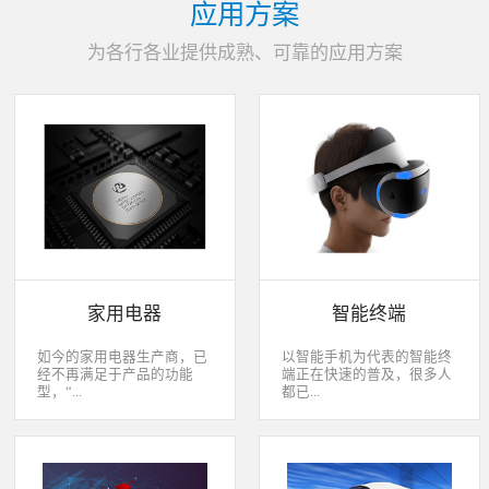
应用方案
为各行各业提供成熟、可靠的应用方案
家用电器
智能终端
如今的家用电器生产商，已
以智能手机为代表的智能终
经不再满足于产品的功能
端正在快速的普及，很多人
型，“...
都已...
智能”与“互联”俨然成市场
经开始用上了智能终端，开
主推的最大噱头。一款产品
始享受智能化应用给我们生
只需要一颗MCU的时代早已
活带来的改变。除了手机、