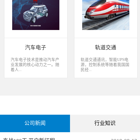
经过去，flash甚至大容量的
平板这些产品之外，我们看
EMMC也已经成为家用电器
到现在生活中的很多产品都
（如智能电视、机顶盒）的
也逐渐开始了智能化的趋
标配了。永创烧录器随着时
势。安卓系统走进了冰箱、
代的发展而发展，从空调行
彩电，心跳、体温显现在手
业的MCU自动烧录器到机顶
表上，VR的实现更是颠覆
盒/电视的EMMC处理方
了我们的视界。 如此种种繁
案，每一个行业的变革，都
杂炫幻的科技，要求烧录的
有永创人的鼎力配合。从稳
研发能够跟上新IC的支持速
汽车电子
轨道交通
定和效率上下功夫，兼容
度，能够与包括IC厂家和智
广、支持速度快，已经成为
能方案商有紧密的配合关
永创烧录器的品牌附加
系，随时掌握行业动态，更
汽车电子技术是推动汽车产
轨道交通通讯，智能UPS电
值。 家用电器的发展从标
新技术信息。永创烧录器从
业发展的核心动力之一。随
源，控制系统等随着我国国
清到高清，再到如今的形形
创业之初，就努力经营业内
着人...
民经...
色色的兼具网络功能的智能
生态圈。众多IC厂家在新品
机顶盒。它的每一次提升与
推出时会第一时间找永创支
换代，无不与芯片的更新换
持，众多方案商如Realtek、
们对汽车安全性、舒适性、
济持续稳定向前发展，工业
代息息相关。标清的
MTK、ST、HIS等等也积极
智能性等方面的需求日益提
化进程加快，致使我国城市
norflash到高清的
共享新产品技术资源，共同
升，电子化、信息化、网络
化速度不断加速，城市规模
NANDFLASH，再到如今的
保障生产方产品的顺利运
化和智能化已经成为汽车技
急剧扩张，人口飞速增加，
EMMC，存储IC的发展为机
作。
术的发展方向。 在各种汽车
居民出行频繁导致客运需求
顶盒的行业发展提供足够的
电子系统中，安全与舒适系
急剧增长，发展城市轨道交
存储可能，也为智慧系统夯
统（safety and convenience
通不仅能有效改善城市的交
实了平台基础。永创烧录器
systems）是消费者正在寻找
通环境，还有助于城市建设
从标清时代开始，就从速度
公司新闻
行业知识
而且希望他们的新车有配备
和经济发展，轨道交通是我
和稳定上下功夫，如今的产
的功能；包括自动紧急煞车
国近年来大力发展的重点项
品更是完美兼容Flash与
系统、车道偏离/盲点侦测系
目。为实现城市轨道交通列
EMMC，与海思、
统，以及倒车摄影机等，是
车运行的安全、可靠、准