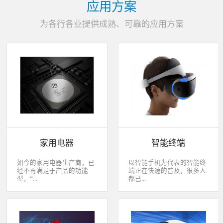
应用方案
为各行各业提供成熟、可靠的应用方案
家用电器
智能终端
如今的家用电器生产商，已
以智能手机为代表的智能终
经不再满足于产品的功能
端正在快速的普及，很多人
型，“...
都已...
智能”与“互联”俨然成市场
经开始用上了智能终端，开
主推的最大噱头。一款产品
始享受智能化应用给我们生
只需要一颗MCU的时代早已
活带来的改变。除了手机、