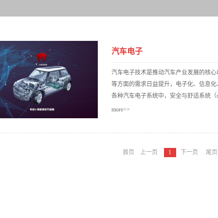
汽车电子
汽车电子技术是推动汽车产业发展的核心
等方面的需求日益提升，电子化、信息化
各种汽车电子系统中，安全与舒适系统（safety a
more>>
ience systems）是消费者正在寻
统、车道偏离/盲点侦测系统，以及倒车
首页
上一页
1
下一页
尾页
来说这是个好消息，因为这类汽车系统将会
器。这些IC的应用带来了烧录技术需求
烧录器与世界一级汽车电子生产商博世配
生产流水效率。我们还为其定制了NAND
安全性方面给出自己的方案。