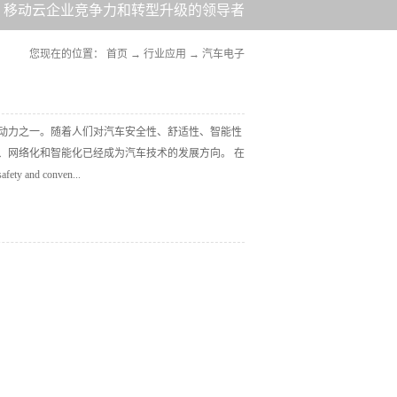
移动云企业竞争力和转型升级的领导者
您现在的位置：
首页
→
行业应用
→
汽车电子
动力之一。随着人们对汽车安全性、舒适性、智能性
、网络化和智能化已经成为汽车技术的发展方向。 在
nd conven...
找而且希望他们的新车有配备的功能；包括自动紧急煞车系
摄影机等，是消费者最想要的系统。而对半导体供应商
需要各种模拟IC、微控制器（MCU）以及传感
的增量，同时稳定和可靠，是烧录器的技术节点。永创
合，共同开发ISP烧录方案，满足生产的同时，提高
FLASH的烧录算法，为NAND在汽车领域的应用，在