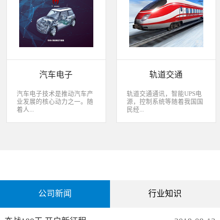
经过去，flash甚至大容量的
平板这些产品之外，我们看
EMMC也已经成为家用电器
到现在生活中的很多产品都
（如智能电视、机顶盒）的
也逐渐开始了智能化的趋
标配了。永创烧录器随着时
势。安卓系统走进了冰箱、
代的发展而发展，从空调行
彩电，心跳、体温显现在手
业的MCU自动烧录器到机顶
表上，VR的实现更是颠覆
盒/电视的EMMC处理方
了我们的视界。 如此种种繁
案，每一个行业的变革，都
杂炫幻的科技，要求烧录的
有永创人的鼎力配合。从稳
研发能够跟上新IC的支持速
汽车电子
轨道交通
定和效率上下功夫，兼容
度，能够与包括IC厂家和智
广、支持速度快，已经成为
能方案商有紧密的配合关
永创烧录器的品牌附加
系，随时掌握行业动态，更
汽车电子技术是推动汽车产
轨道交通通讯，智能UPS电
值。 家用电器的发展从标
新技术信息。永创烧录器从
业发展的核心动力之一。随
源，控制系统等随着我国国
清到高清，再到如今的形形
创业之初，就努力经营业内
着人...
民经...
色色的兼具网络功能的智能
生态圈。众多IC厂家在新品
机顶盒。它的每一次提升与
推出时会第一时间找永创支
换代，无不与芯片的更新换
持，众多方案商如Realtek、
们对汽车安全性、舒适性、
济持续稳定向前发展，工业
代息息相关。标清的
MTK、ST、HIS等等也积极
智能性等方面的需求日益提
化进程加快，致使我国城市
norflash到高清的
共享新产品技术资源，共同
升，电子化、信息化、网络
化速度不断加速，城市规模
NANDFLASH，再到如今的
保障生产方产品的顺利运
化和智能化已经成为汽车技
急剧扩张，人口飞速增加，
EMMC，存储IC的发展为机
作。
术的发展方向。 在各种汽车
居民出行频繁导致客运需求
顶盒的行业发展提供足够的
电子系统中，安全与舒适系
急剧增长，发展城市轨道交
存储可能，也为智慧系统夯
统（safety and convenience
通不仅能有效改善城市的交
实了平台基础。永创烧录器
systems）是消费者正在寻找
通环境，还有助于城市建设
从标清时代开始，就从速度
公司新闻
行业知识
而且希望他们的新车有配备
和经济发展，轨道交通是我
和稳定上下功夫，如今的产
的功能；包括自动紧急煞车
国近年来大力发展的重点项
品更是完美兼容Flash与
系统、车道偏离/盲点侦测系
目。为实现城市轨道交通列
EMMC，与海思、
统，以及倒车摄影机等，是
车运行的安全、可靠、准