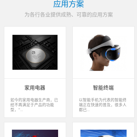
应用方案
为各行各业提供成熟、可靠的应用方案
家用电器
智能终端
如今的家用电器生产商，已
以智能手机为代表的智能终
经不再满足于产品的功能
端正在快速的普及，很多人
型，“...
都已...
智能”与“互联”俨然成市场
经开始用上了智能终端，开
主推的最大噱头。一款产品
始享受智能化应用给我们生
只需要一颗MCU的时代早已
活带来的改变。除了手机、