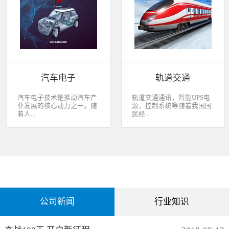
经过去，flash甚至大容量的
平板这些产品之外，我们看
EMMC也已经成为家用电器
到现在生活中的很多产品都
（如智能电视、机顶盒）的
也逐渐开始了智能化的趋
标配了。永创烧录器随着时
势。安卓系统走进了冰箱、
代的发展而发展，从空调行
彩电，心跳、体温显现在手
业的MCU自动烧录器到机顶
表上，VR的实现更是颠覆
盒/电视的EMMC处理方
了我们的视界。 如此种种繁
案，每一个行业的变革，都
杂炫幻的科技，要求烧录的
有永创人的鼎力配合。从稳
研发能够跟上新IC的支持速
汽车电子
轨道交通
定和效率上下功夫，兼容
度，能够与包括IC厂家和智
广、支持速度快，已经成为
能方案商有紧密的配合关
永创烧录器的品牌附加
系，随时掌握行业动态，更
汽车电子技术是推动汽车产
轨道交通通讯，智能UPS电
值。 家用电器的发展从标
新技术信息。永创烧录器从
业发展的核心动力之一。随
源，控制系统等随着我国国
清到高清，再到如今的形形
创业之初，就努力经营业内
着人...
民经...
色色的兼具网络功能的智能
生态圈。众多IC厂家在新品
机顶盒。它的每一次提升与
推出时会第一时间找永创支
换代，无不与芯片的更新换
持，众多方案商如Realtek、
们对汽车安全性、舒适性、
济持续稳定向前发展，工业
代息息相关。标清的
MTK、ST、HIS等等也积极
智能性等方面的需求日益提
化进程加快，致使我国城市
norflash到高清的
共享新产品技术资源，共同
升，电子化、信息化、网络
化速度不断加速，城市规模
NANDFLASH，再到如今的
保障生产方产品的顺利运
化和智能化已经成为汽车技
急剧扩张，人口飞速增加，
EMMC，存储IC的发展为机
作。
术的发展方向。 在各种汽车
居民出行频繁导致客运需求
顶盒的行业发展提供足够的
电子系统中，安全与舒适系
急剧增长，发展城市轨道交
存储可能，也为智慧系统夯
统（safety and convenience
通不仅能有效改善城市的交
实了平台基础。永创烧录器
systems）是消费者正在寻找
通环境，还有助于城市建设
从标清时代开始，就从速度
公司新闻
行业知识
而且希望他们的新车有配备
和经济发展，轨道交通是我
和稳定上下功夫，如今的产
的功能；包括自动紧急煞车
国近年来大力发展的重点项
品更是完美兼容Flash与
系统、车道偏离/盲点侦测系
目。为实现城市轨道交通列
EMMC，与海思、
统，以及倒车摄影机等，是
车运行的安全、可靠、准