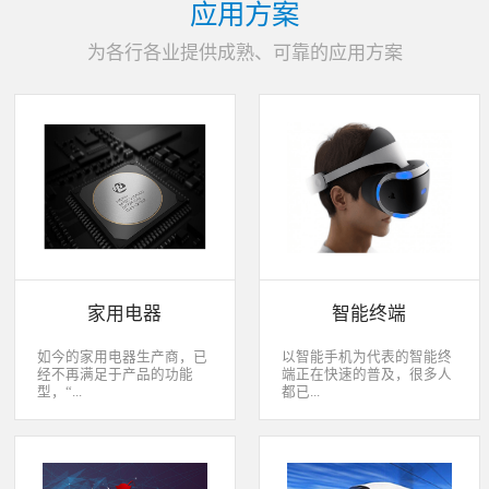
应用方案
为各行各业提供成熟、可靠的应用方案
家用电器
智能终端
如今的家用电器生产商，已
以智能手机为代表的智能终
经不再满足于产品的功能
端正在快速的普及，很多人
型，“...
都已...
智能”与“互联”俨然成市场
经开始用上了智能终端，开
主推的最大噱头。一款产品
始享受智能化应用给我们生
只需要一颗MCU的时代早已
活带来的改变。除了手机、