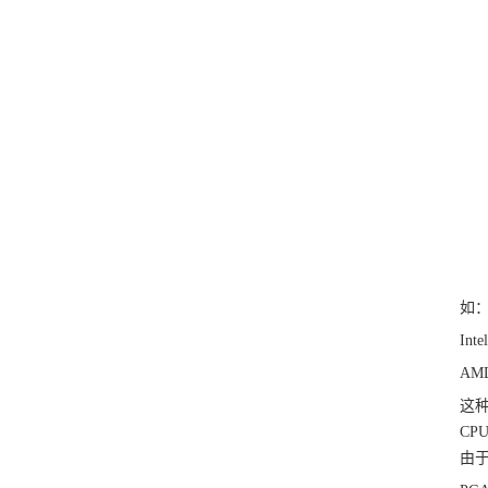
如
In
AM
这种
C
由