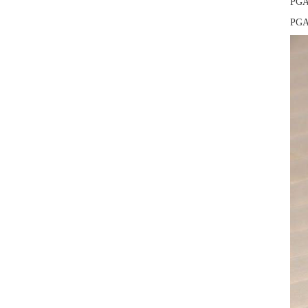
PG
PG