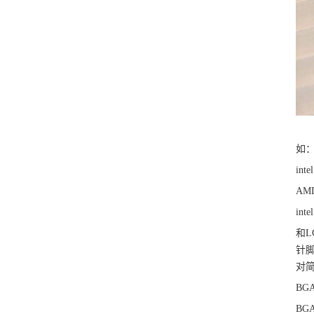
如
in
AM
in
和L
针
对
BG
BG