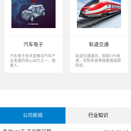
经过去，flash甚至大容量的
平板这些产品之外，我们看
EMMC也已经成为家用电器
到现在生活中的很多产品都
（如智能电视、机顶盒）的
也逐渐开始了智能化的趋
标配了。永创烧录器随着时
势。安卓系统走进了冰箱、
代的发展而发展，从空调行
彩电，心跳、体温显现在手
业的MCU自动烧录器到机顶
表上，VR的实现更是颠覆
盒/电视的EMMC处理方
了我们的视界。 如此种种繁
案，每一个行业的变革，都
杂炫幻的科技，要求烧录的
有永创人的鼎力配合。从稳
研发能够跟上新IC的支持速
汽车电子
轨道交通
定和效率上下功夫，兼容
度，能够与包括IC厂家和智
广、支持速度快，已经成为
能方案商有紧密的配合关
永创烧录器的品牌附加
系，随时掌握行业动态，更
汽车电子技术是推动汽车产
轨道交通通讯，智能UPS电
值。 家用电器的发展从标
新技术信息。永创烧录器从
业发展的核心动力之一。随
源，控制系统等随着我国国
清到高清，再到如今的形形
创业之初，就努力经营业内
着人...
民经...
色色的兼具网络功能的智能
生态圈。众多IC厂家在新品
机顶盒。它的每一次提升与
推出时会第一时间找永创支
换代，无不与芯片的更新换
持，众多方案商如Realtek、
们对汽车安全性、舒适性、
济持续稳定向前发展，工业
代息息相关。标清的
MTK、ST、HIS等等也积极
智能性等方面的需求日益提
化进程加快，致使我国城市
norflash到高清的
共享新产品技术资源，共同
升，电子化、信息化、网络
化速度不断加速，城市规模
NANDFLASH，再到如今的
保障生产方产品的顺利运
化和智能化已经成为汽车技
急剧扩张，人口飞速增加，
EMMC，存储IC的发展为机
作。
术的发展方向。 在各种汽车
居民出行频繁导致客运需求
顶盒的行业发展提供足够的
电子系统中，安全与舒适系
急剧增长，发展城市轨道交
存储可能，也为智慧系统夯
统（safety and convenience
通不仅能有效改善城市的交
实了平台基础。永创烧录器
systems）是消费者正在寻找
通环境，还有助于城市建设
从标清时代开始，就从速度
公司新闻
行业知识
而且希望他们的新车有配备
和经济发展，轨道交通是我
和稳定上下功夫，如今的产
的功能；包括自动紧急煞车
国近年来大力发展的重点项
品更是完美兼容Flash与
系统、车道偏离/盲点侦测系
目。为实现城市轨道交通列
EMMC，与海思、
统，以及倒车摄影机等，是
车运行的安全、可靠、准