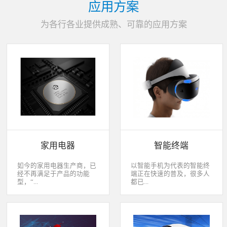
应用方案
为各行各业提供成熟、可靠的应用方案
家用电器
智能终端
如今的家用电器生产商，已
以智能手机为代表的智能终
经不再满足于产品的功能
端正在快速的普及，很多人
型，“...
都已...
智能”与“互联”俨然成市场
经开始用上了智能终端，开
主推的最大噱头。一款产品
始享受智能化应用给我们生
只需要一颗MCU的时代早已
活带来的改变。除了手机、