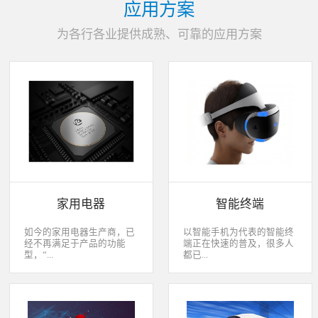
应用方案
为各行各业提供成熟、可靠的应用方案
家用电器
智能终端
如今的家用电器生产商，已
以智能手机为代表的智能终
经不再满足于产品的功能
端正在快速的普及，很多人
型，“...
都已...
智能”与“互联”俨然成市场
经开始用上了智能终端，开
主推的最大噱头。一款产品
始享受智能化应用给我们生
只需要一颗MCU的时代早已
活带来的改变。除了手机、