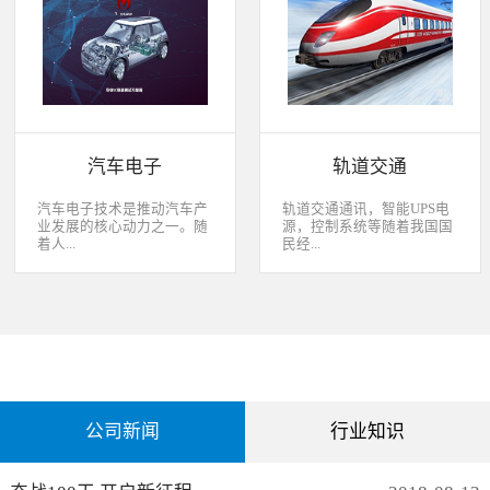
经过去，flash甚至大容量的
平板这些产品之外，我们看
EMMC也已经成为家用电器
到现在生活中的很多产品都
（如智能电视、机顶盒）的
也逐渐开始了智能化的趋
标配了。永创烧录器随着时
势。安卓系统走进了冰箱、
代的发展而发展，从空调行
彩电，心跳、体温显现在手
业的MCU自动烧录器到机顶
表上，VR的实现更是颠覆
盒/电视的EMMC处理方
了我们的视界。 如此种种繁
案，每一个行业的变革，都
杂炫幻的科技，要求烧录的
有永创人的鼎力配合。从稳
研发能够跟上新IC的支持速
汽车电子
轨道交通
定和效率上下功夫，兼容
度，能够与包括IC厂家和智
广、支持速度快，已经成为
能方案商有紧密的配合关
永创烧录器的品牌附加
系，随时掌握行业动态，更
汽车电子技术是推动汽车产
轨道交通通讯，智能UPS电
值。 家用电器的发展从标
新技术信息。永创烧录器从
业发展的核心动力之一。随
源，控制系统等随着我国国
清到高清，再到如今的形形
创业之初，就努力经营业内
着人...
民经...
色色的兼具网络功能的智能
生态圈。众多IC厂家在新品
机顶盒。它的每一次提升与
推出时会第一时间找永创支
换代，无不与芯片的更新换
持，众多方案商如Realtek、
们对汽车安全性、舒适性、
济持续稳定向前发展，工业
代息息相关。标清的
MTK、ST、HIS等等也积极
智能性等方面的需求日益提
化进程加快，致使我国城市
norflash到高清的
共享新产品技术资源，共同
升，电子化、信息化、网络
化速度不断加速，城市规模
NANDFLASH，再到如今的
保障生产方产品的顺利运
化和智能化已经成为汽车技
急剧扩张，人口飞速增加，
EMMC，存储IC的发展为机
作。
术的发展方向。 在各种汽车
居民出行频繁导致客运需求
顶盒的行业发展提供足够的
电子系统中，安全与舒适系
急剧增长，发展城市轨道交
存储可能，也为智慧系统夯
统（safety and convenience
通不仅能有效改善城市的交
实了平台基础。永创烧录器
systems）是消费者正在寻找
通环境，还有助于城市建设
从标清时代开始，就从速度
公司新闻
行业知识
而且希望他们的新车有配备
和经济发展，轨道交通是我
和稳定上下功夫，如今的产
的功能；包括自动紧急煞车
国近年来大力发展的重点项
品更是完美兼容Flash与
系统、车道偏离/盲点侦测系
目。为实现城市轨道交通列
EMMC，与海思、
统，以及倒车摄影机等，是
车运行的安全、可靠、准